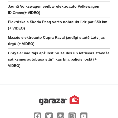
Jaunā Volkswagen cerība- elektroauto Volkswagen
ID.Cross(+ VIDEO)
Elektriskais Škoda Peaq varēs nobraukt līdz pat 650 km
(+ VIDEO)
Mazais elektroauto Cupra Raval jaudīgi startē Latvijas
tirgū (+ VIDEO)
Chrysler vadītājs apžilbst no saules un ietriecas stāvoša
satiksmes autobusa stūrī, kas bija palicis joslā (+
VIDEO)