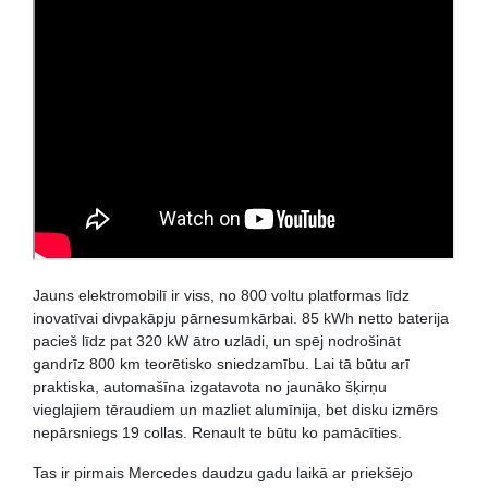
Jauns elektromobilī ir viss, no 800 voltu platformas līdz
inovatīvai divpakāpju pārnesumkārbai. 85 kWh netto baterija
pacieš līdz pat 320 kW ātro uzlādi, un spēj nodrošināt
gandrīz 800 km teorētisko sniedzamību. Lai tā būtu arī
praktiska, automašīna izgatavota no jaunāko šķirņu
vieglajiem tēraudiem un mazliet alumīnija, bet disku izmērs
nepārsniegs 19 collas. Renault te būtu ko pamācīties.
Tas ir pirmais Mercedes daudzu gadu laikā ar priekšējo