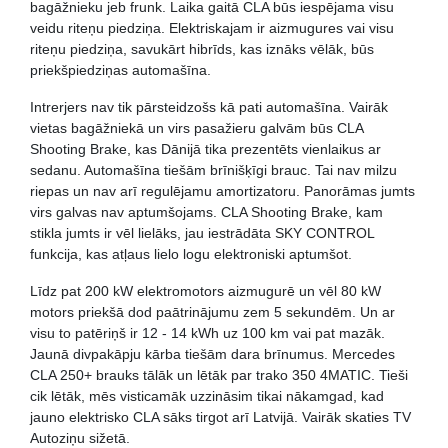
bagāžnieku jeb frunk. Laika gaitā CLA būs iespējama visu
veidu riteņu piedziņa. Elektriskajam ir aizmugures vai visu
riteņu piedziņa, savukārt hibrīds, kas iznāks vēlāk, būs
priekšpiedziņas automašīna.
Intrerjers nav tik pārsteidzošs kā pati automašīna. Vairāk
vietas bagāžniekā un virs pasažieru galvām būs CLA
Shooting Brake, kas Dānijā tika prezentēts vienlaikus ar
sedanu. Automašīna tiešām brīnišķīgi brauc. Tai nav milzu
riepas un nav arī regulējamu amortizatoru. Panorāmas jumts
virs galvas nav aptumšojams. CLA Shooting Brake, kam
stikla jumts ir vēl lielāks, jau iestrādāta SKY CONTROL
funkcija, kas atļaus lielo logu elektroniski aptumšot.
Līdz pat 200 kW elektromotors aizmugurē un vēl 80 kW
motors priekšā dod paātrinājumu zem 5 sekundēm. Un ar
visu to patēriņš ir 12 - 14 kWh uz 100 km vai pat mazāk.
Jaunā divpakāpju kārba tiešām dara brīnumus. Mercedes
CLA 250+ brauks tālāk un lētāk par trako 350 4MATIC. Tieši
cik lētāk, mēs visticamāk uzzināsim tikai nākamgad, kad
jauno elektrisko CLA sāks tirgot arī Latvijā. Vairāk skaties TV
Autoziņu sižetā.