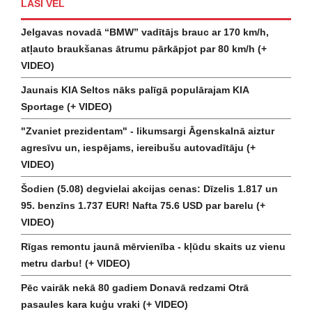
LASI VĒL
Jelgavas novadā “BMW” vadītājs brauc ar 170 km/h,
atļauto braukšanas ātrumu pārkāpjot par 80 km/h (+
VIDEO)
Jaunais KIA Seltos nāks palīgā populārajam KIA
Sportage (+ VIDEO)
"Zvaniet prezidentam" - likumsargi Āgenskalnā aiztur
agresīvu un, iespējams, iereibušu autovadītāju (+
VIDEO)
Šodien (5.08) degvielai akcijas cenas: Dīzelis 1.817 un
95. benzīns 1.737 EUR! Nafta 75.6 USD par barelu (+
VIDEO)
Rīgas remontu jaunā mērvienība - kļūdu skaits uz vienu
metru darbu! (+ VIDEO)
Pēc vairāk nekā 80 gadiem Donavā redzami Otrā
pasaules kara kuģu vraki (+ VIDEO)