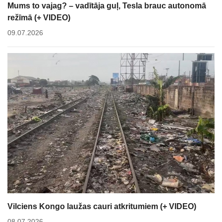
Mums to vajag? – vadītāja guļ, Tesla brauc autonomā
režīmā (+ VIDEO)
09.07.2026
Vilciens Kongo laužas cauri atkritumiem (+ VIDEO)
08.07.2026