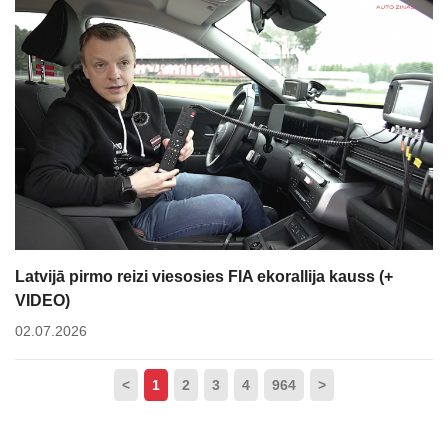
Latvijā pirmo reizi viesosies FIA ekorallija kauss (+
VIDEO)
02.07.2026
<
1
2
3
4
964
>