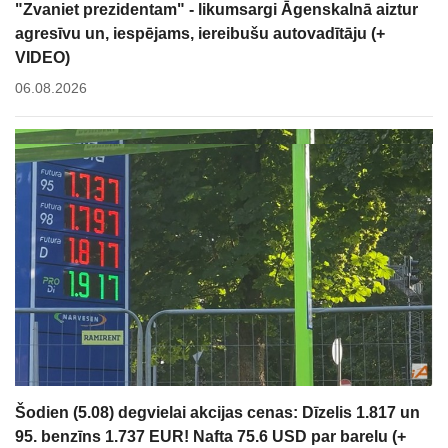
"Zvaniet prezidentam" - likumsargi Āgenskalnā aiztur
agresīvu un, iespējams, iereibušu autovadītāju (+
VIDEO)
06.08.2026
Šodien (5.08) degvielai akcijas cenas: Dīzelis 1.817 un
95. benzīns 1.737 EUR! Nafta 75.6 USD par barelu (+