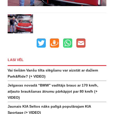
LASI VĒL
Vai tiešām Vanšu tilta slēgšanu var aizstāt ar dažiem
Park&Ride? (+ VIDEO)
Jelgavas novadā “BMW” vadītājs brauc ar 170 km/h,
atļauto braukšanas ātrumu pārkāpjot par 80 km/h (+
VIDEO)
Jaunais KIA Seltos nāks palīgā populārajam KIA
Sportage (+ VIDEO)