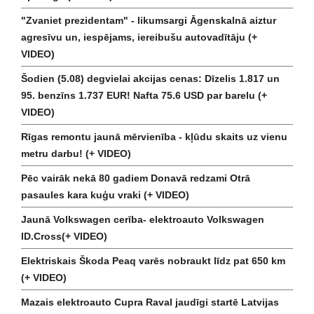
"Zvaniet prezidentam" - likumsargi Āgenskalnā aiztur
agresīvu un, iespējams, iereibušu autovadītāju (+
VIDEO)
Šodien (5.08) degvielai akcijas cenas: Dīzelis 1.817 un
95. benzīns 1.737 EUR! Nafta 75.6 USD par barelu (+
VIDEO)
Rīgas remontu jaunā mērvienība - kļūdu skaits uz vienu
metru darbu! (+ VIDEO)
Pēc vairāk nekā 80 gadiem Donavā redzami Otrā
pasaules kara kuģu vraki (+ VIDEO)
Jaunā Volkswagen cerība- elektroauto Volkswagen
ID.Cross(+ VIDEO)
Elektriskais Škoda Peaq varēs nobraukt līdz pat 650 km
(+ VIDEO)
Mazais elektroauto Cupra Raval jaudīgi startē Latvijas