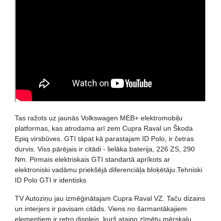
Tas ražots uz jaunās Volkswagen MEB+ elektromobiļu
platformas, kas atrodama arī zem Cupra Raval un Škoda
Epiq virsbūves. GTI tāpat kā parastajam ID Polo, ir četras
durvis. Viss pārējais ir citādi - lielāka baterija, 226 ZS, 290
Nm. Pirmais elektriskais GTI standartā aprīkots ar
elektroniski vadāmu priekšējā diferenciāļa bloķētāju.Tehniski
ID Polo GTI ir identisks
TV Autoziņu jau izmēģinātajam Cupra Raval VZ. Taču dizains
un interjers ir pavisam citāds. Viens no šarmantākajiem
elementiem ir retro displejs, kurš ataino zīmētu mērskalu