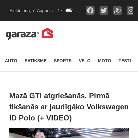
Piektdiena, 7. Augusts
17°
AUTO
SATIKSME
SPORTS
VELO
MOTO
TESTI
Mazā GTI atgriešanās. Pirmā
tikšanās ar jaudīgāko Volkswagen
ID Polo (+ VIDEO)