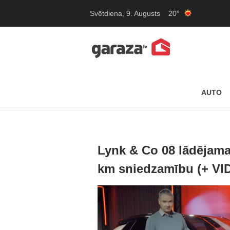
Svētdiena, 9. Augusts
20°
AUTO
Lynk & Co 08 lādējamai
km sniedzamību (+ VI