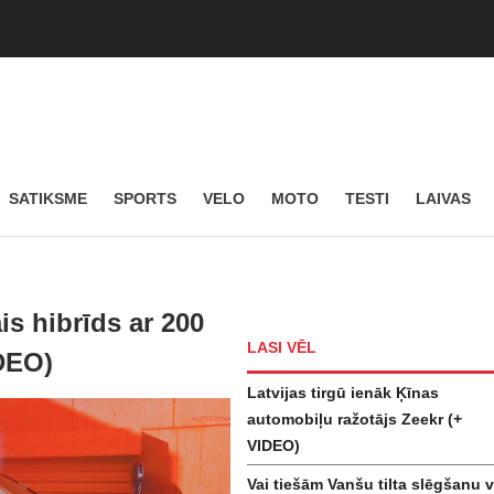
SATIKSME
SPORTS
VELO
MOTO
TESTI
LAIVAS
s hibrīds ar 200
LASI VĒL
DEO)
Latvijas tirgū ienāk Ķīnas
automobiļu ražotājs Zeekr (+
VIDEO)
Vai tiešām Vanšu tilta slēgšanu v