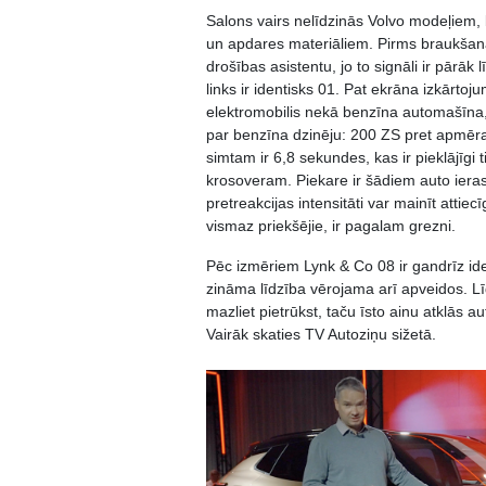
Salons vairs nelīdzinās Volvo modeļiem, b
un apdares materiāliem. Pirms braukšana
drošības asistentu, jo to signāli ir pārāk l
links ir identisks 01. Pat ekrāna izkārtoju
elektromobilis nekā benzīna automašīna, 
par benzīna dzinēju: 200 ZS pret apmēr
simtam ir 6,8 sekundes, kas ir pieklājīgi 
krosoveram. Piekare ir šādiem auto ierast
pretreakcijas intensitāti var mainīt attie
vismaz priekšējie, ir pagalam grezni.
Pēc izmēriem Lynk & Co 08 ir gandrīz id
zināma līdzība vērojama arī apveidos. L
mazliet pietrūkst, taču īsto ainu atklās 
Vairāk skaties TV Autoziņu sižetā.