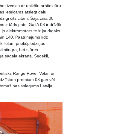
et izceļas ar unikālu arhitektūru
s ieteicams atslēgt daļu
īdzīgi cits citam. Šajā ziņā 08
ms ir tāds pats. Gaitā 08 ir drīzāk
jo elektromotors te ir jaudīgāks
am 140. Paātrinājums līdz
tik lielam priekšpiedziņas
i stingra, bet stūres
cīgā sadaļā ekrānā. Sēdekļi,
entisks Range Rover Velar, un
īdz īstam premium 08 gan vēl
automašīnas sniegums Latvijā.