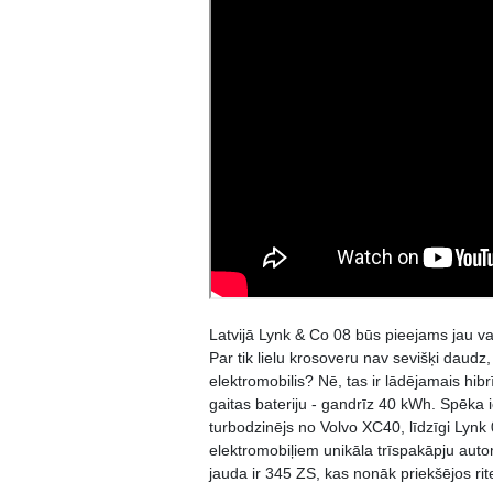
Latvijā Lynk & Co 08 būs pieejams jau v
Par tik lielu krosoveru nav sevišķi daudz,
elektromobilis? Nē, tas ir lādējamais hib
gaitas bateriju - gandrīz 40 kWh. Spēka i
turbodzinējs no Volvo XC40, līdzīgi Lynk
elektromobiļiem unikāla trīspakāpju aut
jauda ir 345 ZS, kas nonāk priekšējos rit