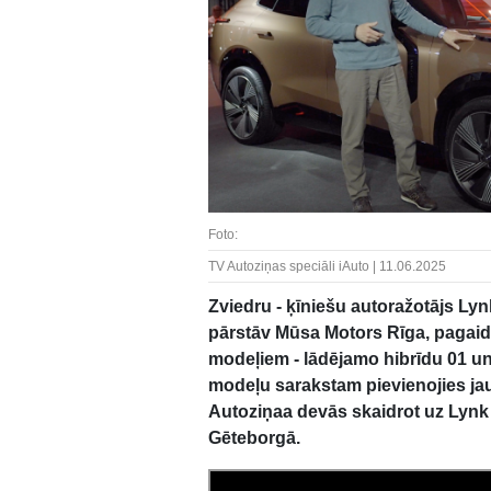
Foto:
TV Autoziņas speciāli iAuto | 11.06.2025
Zviedru - ķīniešu autoražotājs Ly
pārstāv Mūsa Motors Rīga, pagaid
modeļiem - lādējamo hibrīdu 01 un
modeļu sarakstam pievienojies jaun
Autoziņaa devās skaidrot uz Lynk
Gēteborgā.