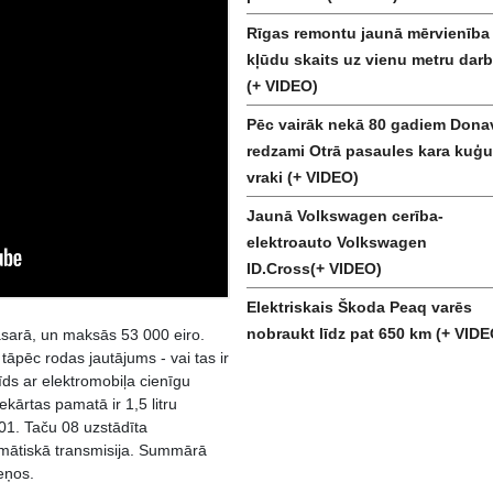
Rīgas remontu jaunā mērvienība 
kļūdu skaits uz vienu metru darb
(+ VIDEO)
Pēc vairāk nekā 80 gadiem Dona
redzami Otrā pasaules kara kuģu
vraki (+ VIDEO)
Jaunā Volkswagen cerība-
elektroauto Volkswagen
ID.Cross(+ VIDEO)
Elektriskais Škoda Peaq varēs
nobraukt līdz pat 650 km (+ VIDE
asarā, un maksās 53 000 eiro.
 tāpēc rodas jautājums - vai tas ir
rīds ar elektromobiļa cienīgu
ekārtas pamatā ir 1,5 litru
 01. Taču 08 uzstādīta
omātiskā transmisija. Summārā
eņos.