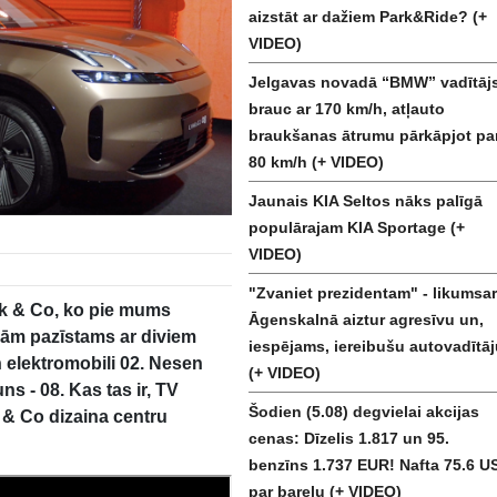
aizstāt ar dažiem Park&Ride? (+
VIDEO)
Jelgavas novadā “BMW” vadītāj
brauc ar 170 km/h, atļauto
braukšanas ātrumu pārkāpjot pa
80 km/h (+ VIDEO)
Jaunais KIA Seltos nāks palīgā
populārajam KIA Sportage (+
VIDEO)
"Zvaniet prezidentam" - likumsar
nk & Co, ko pie mums
Āgenskalnā aiztur agresīvu un,
ām pazīstams ar diviem
iespējams, iereibušu autovadītāj
 elektromobili 02. Nesen
(+ VIDEO)
s - 08. Kas tas ir, TV
Šodien (5.08) degvielai akcijas
 & Co dizaina centru
cenas: Dīzelis 1.817 un 95.
benzīns 1.737 EUR! Nafta 75.6 U
par barelu (+ VIDEO)