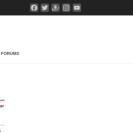
FORUMS
ar
s