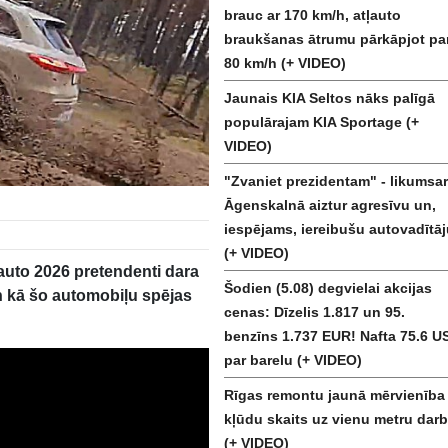
brauc ar 170 km/h, atļauto
braukšanas ātrumu pārkāpjot pa
80 km/h (+ VIDEO)
Jaunais KIA Seltos nāks palīgā
populārajam KIA Sportage (+
VIDEO)
"Zvaniet prezidentam" - likumsar
Āgenskalnā aiztur agresīvu un,
iespējams, iereibušu autovadītāj
(+ VIDEO)
 auto 2026 pretendenti dara
Šodien (5.08) degvielai akcijas
un kā šo automobiļu spējas
cenas: Dīzelis 1.817 un 95.
benzīns 1.737 EUR! Nafta 75.6 U
par barelu (+ VIDEO)
Rīgas remontu jaunā mērvienība 
kļūdu skaits uz vienu metru darb
(+ VIDEO)