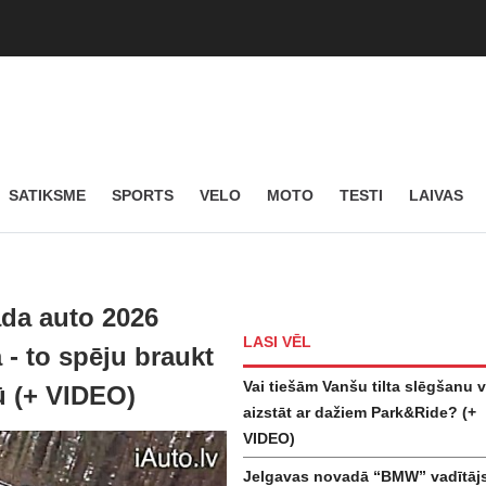
SATIKSME
SPORTS
VELO
MOTO
TESTI
LAIVAS
da auto 2026
LASI VĒL
 - to spēju braukt
Vai tiešām Vanšu tilta slēgšanu v
dū (+ VIDEO)
aizstāt ar dažiem Park&Ride? (+
VIDEO)
Jelgavas novadā “BMW” vadītāj