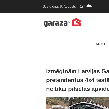
Sestdiena, 8. Augusts
19°
AUTO
Izmēģinām Latvijas Ga
pretendentus 4x4 testā
ne tikai pilsētas apvi