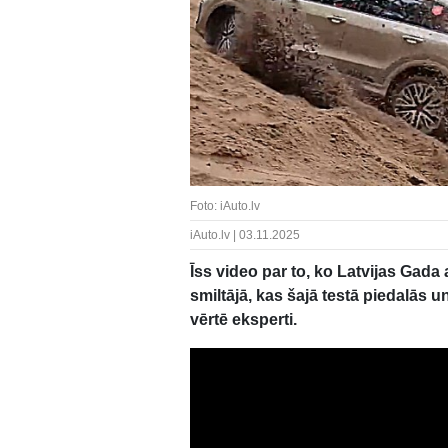
Foto: iAuto.lv
iAuto.lv | 03.11.2025
Īss video par to, ko Latvijas Gada
smiltājā, kas šajā testā piedalās 
vērtē eksperti.