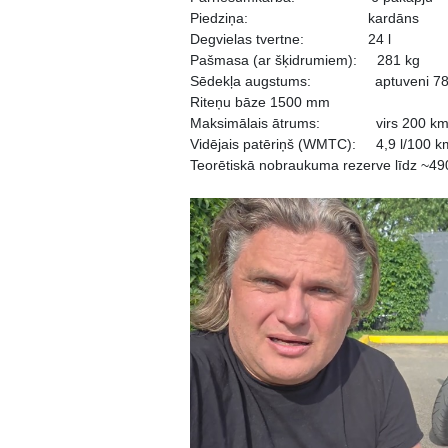
Piedziņa: kardāns
Degvielas tvertne: 24 l
Pašmasa (ar šķidrumiem): 281 kg
Sēdekļa augstums: aptuveni 780–86
Riteņu bāze 1500 mm
Maksimālais ātrums: virs 200 km/h, 
Vidējais patēriņš (WMTC): 4,9 l/100 k
Teorētiskā nobraukuma rezerve līdz ~49