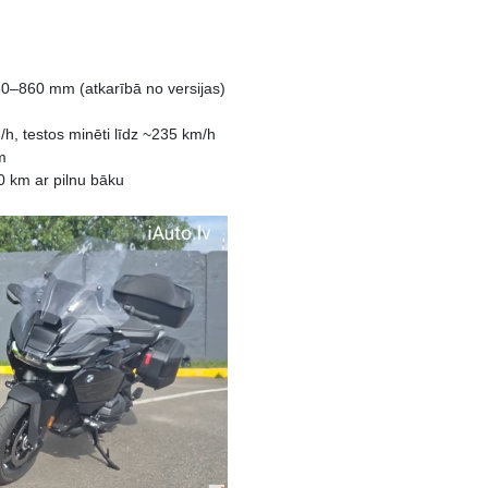
0 mm (atkarībā no versijas)
testos minēti līdz ~235 km/h
m
0 km ar pilnu bāku