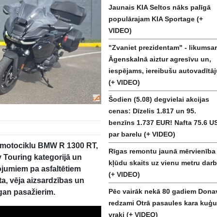
Jaunais KIA Seltos nāks palīgā
populārajam KIA Sportage (+
VIDEO)
"Zvaniet prezidentam" - likumsar
Āgenskalnā aiztur agresīvu un,
iespējams, iereibušu autovadītāj
(+ VIDEO)
Šodien (5.08) degvielai akcijas
cenas: Dīzelis 1.817 un 95.
benzīns 1.737 EUR! Nafta 75.6 U
par barelu (+ VIDEO)
ma motociklu BMW R 1300 RT,
Rīgas remontu jaunā mērvienība 
y Touring kategorijā un
kļūdu skaits uz vienu metru darb
ojumiem pa asfaltētiem
(+ VIDEO)
a, vēja aizsardzības un
Pēc vairāk nekā 80 gadiem Dona
 gan pasažierim.
redzami Otrā pasaules kara kuģu
vraki (+ VIDEO)