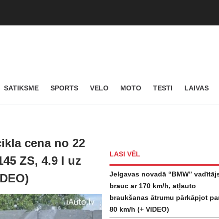
SATIKSME
SPORTS
VELO
MOTO
TESTI
LAIVAS
kla cena no 22
LASI VĒL
45 ZS, 4.9 l uz
Jelgavas novadā “BMW” vadītāj
IDEO)
brauc ar 170 km/h, atļauto
braukšanas ātrumu pārkāpjot pa
80 km/h (+ VIDEO)