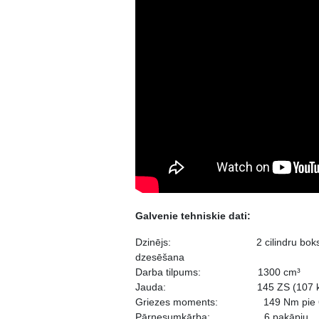
Galvenie tehniskie dati:
Dzinējs: 2 cilindru boksermot
dzesēšana
Darba tilpums: 1300 cm³
Jauda: 145 ZS (107 kW) pie
Griezes moments: 149 Nm pie 65
Pārnesumkārba: 6 pakāpju