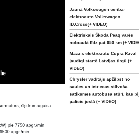
Jaunā Volkswagen cerība-
elektroauto Volkswagen
ID.Cross(+ VIDEO)
Elektriskais Škoda Peaq varēs
nobraukt līdz pat 650 km (+ VIDE
Mazais elektroauto Cupra Raval
jaudīgi startē Latvijas tirgū (+
VIDEO)
Chrysler vadītājs apžilbst no
saules un ietriecas stāvoša
satiksmes autobusa stūrī, kas bi
palicis joslā (+ VIDEO)
ors, šķidruma/gaisa
 7750 apgr./min
00 apgr./min