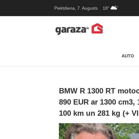
Piektdiena, 7. Augusts
18°
AUTO
BMW R 1300 RT motoci
890 EUR ar 1300 cm3, 1
100 km un 281 kg (+ V