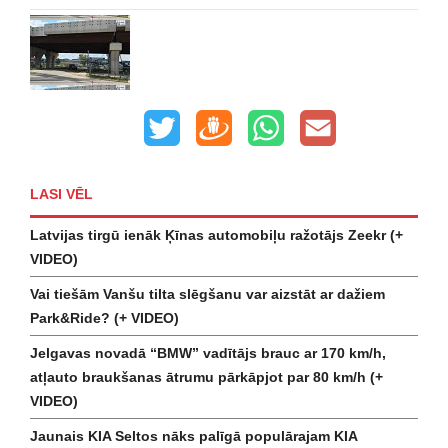
LASI VĒL
Latvijas tirgū ienāk Ķīnas automobiļu ražotājs Zeekr (+
VIDEO)
Vai tiešām Vanšu tilta slēgšanu var aizstāt ar dažiem
Park&Ride? (+ VIDEO)
Jelgavas novadā “BMW” vadītājs brauc ar 170 km/h,
atļauto braukšanas ātrumu pārkāpjot par 80 km/h (+
VIDEO)
Jaunais KIA Seltos nāks palīgā populārajam KIA