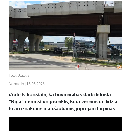
Foto: iAuto.lv
Nozare.lv | 15.05.2026
iAuto.lv konstatē, ka būvniecības darbi lidostā
"Rīga" nerimst un projekts, kura vēriens un līdz ar
to arī iznākums ir apšaubāms, joprojām turpinās.