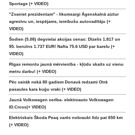
Sportage (+ VIDEO)
"Zvaniet prezidentam" - likumsargi Āgenskalnā aiztur
agresīvu un, iespējams, iereibušu autovadītāju (+
VIDEO)
Šodien (5.08) degvielai akcijas cenas: Dīzelis 1.817 un
95. benzīns 1.737 EUR! Nafta 75.6 USD par barelu (+
VIDEO)
Rīgas remontu jaunā mērvienība - kļūdu skaits uz vienu
metru darbu! (+ VIDEO)
Pēc vairāk nekā 80 gadiem Donavā redzami Otrā
pasaules kara kuģu vraki (+ VIDEO)
Jaunā Volkswagen cerība- elektroauto Volkswagen
ID.Cross(+ VIDEO)
Elektriskais Škoda Peaq varēs nobraukt līdz pat 650 km
(+ VIDEO)