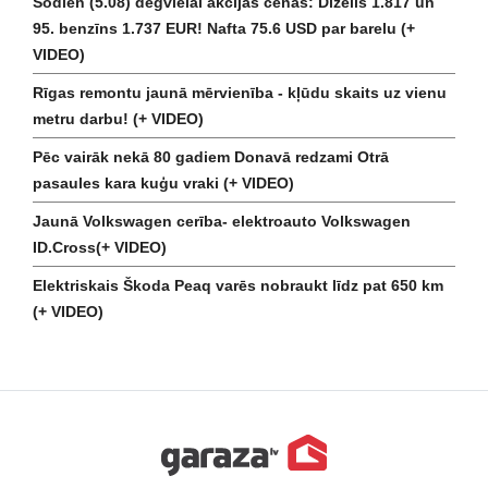
Šodien (5.08) degvielai akcijas cenas: Dīzelis 1.817 un
95. benzīns 1.737 EUR! Nafta 75.6 USD par barelu (+
VIDEO)
Rīgas remontu jaunā mērvienība - kļūdu skaits uz vienu
metru darbu! (+ VIDEO)
Pēc vairāk nekā 80 gadiem Donavā redzami Otrā
pasaules kara kuģu vraki (+ VIDEO)
Jaunā Volkswagen cerība- elektroauto Volkswagen
ID.Cross(+ VIDEO)
Elektriskais Škoda Peaq varēs nobraukt līdz pat 650 km
(+ VIDEO)