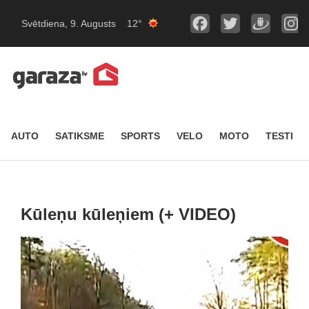
Svētdiena, 9. Augusts
12°
AUTO
SATIKSME
SPORTS
VELO
MOTO
TESTI
Kūleņu kūleņiem (+ VIDEO)