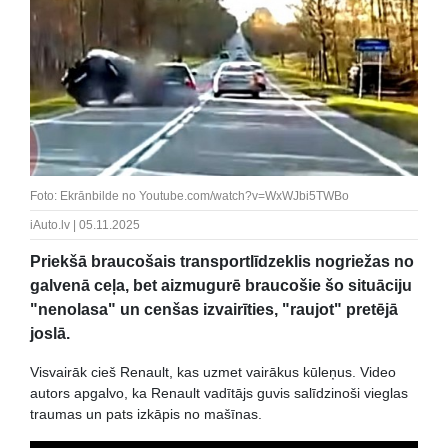
Foto: Ekrānbilde no Youtube.com/watch?v=WxWJbi5TWBo
iAuto.lv | 05.11.2025
Priekšā braucošais transportlīdzeklis nogriežas no
galvenā ceļa, bet aizmugurē braucošie šo situāciju
"nenolasa" un cenšas izvairīties, "raujot" pretējā
joslā.
Visvairāk cieš Renault, kas uzmet vairākus kūleņus. Video
autors apgalvo, ka Renault vadītājs guvis salīdzinoši vieglas
traumas un pats izkāpis no mašīnas.