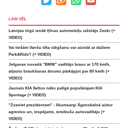
LASI VĒL
Latvijas tirgū ienāk Ķīnas automobiļu ražotājs Zeekr (+
VIDEO)
Vai tiešām Vanšu tilta slēgšanu var aizstāt ar dažiem
Park&Ride? (+ VIDEO)
Jelgavas novadā “BMW” vadītājs brauc ar 170 km/h,
atļauto braukšanas ātrumu pārkāpjot par 80 km/h (+
VIDEO)
Jaunais KIA Seltos nāks palīgā populārajam KIA
Sportage (+ VIDEO)
"Zvaniet prezidentam" - likumsargi Āgenskalnā aiztur
agresīvu un, iespējams, iereibušu autovadītāju (+
VIDEO)